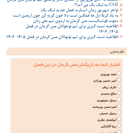
VAR به لیگ یک می آید؟!
اواخر شهریور زمان استارت فصل جدید لیگ یک
به یاد کربلا دل ها غمگین است دلا خون گریه کن چون اربعین است
دعوت فوتسالیست مس کرمان به اردوی تیم ملی زنان
اطلاعیه تست گیری برای تیم نوجوانان مس کرمان در فصل
1405_1406
اطلاعیه تست گیری برای تیم نونهالان مس کرمان در فصل 1405-1406
نظرسنجی
امتیاز شما به بازیکنان مس کرمان در این فصل
مجید بهروزی
امیر حسین بهزادی
عارف زینلی
صالح محمدی
رسول منوچهری
امیرحسین پورمحمد
رسول حسینی
ابولفضل نظری
رضا آقابابایی
احمد نصیری