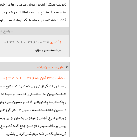
تخریب میکنن اینجور بوش میاد. بارها من خو
گفتین باشگاه نخریده لطفا بگین ما بفهمیم و ا
:: پاسخ خو
1)
صابر
1396/08/24 ساعت 09:38
حرف منطقی و حق.
3)
علیرضا حسن زاده
سه‌شنبه 23 آبان ماه 1396 ساعت 01:27
با سلام و تشکر از توجهی که شرکت صنایع مس 
تنهاست چون نه استانداری نه صدا و سیما نه
و پاک داره با پشتیبانی اقا امام حسین میره جلو
داشتین مخالف نداشته باشین؟؟!! هر گروهی ب
و برخی خارج گودن و میخوان به نون نوایی ب
بهش پرداخت بهتره خودشو جمع کنه کمتر باج ب
کن نه اینکه بر ضد تیم شهر کرمان باشی.