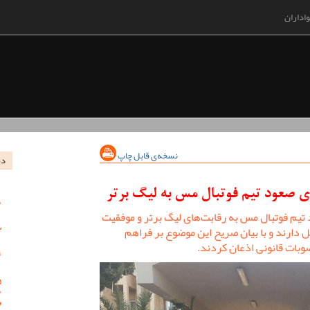
اداران
نسخه‌ی قابل چاپ
در
 صعود تیم فوتبال مس به لیگ برتر
یم فوتبال مس به رقابت‌های لیگ برتر و موفقیت
 دارند و با بیان صریح این موضوع بر فراهم
وبات قانونی اذعان کردند.