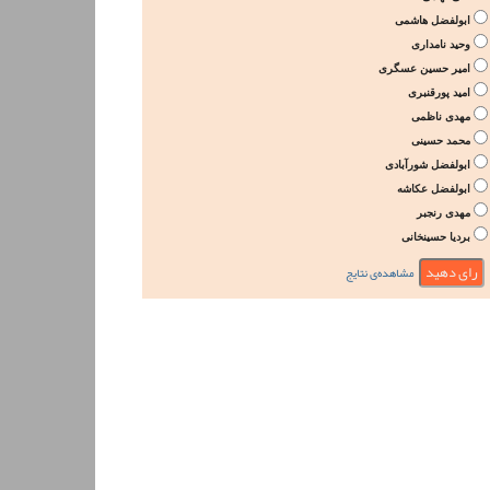
ابولفضل هاشمی
وحید نامداری
امیر حسین عسگری
امید پورقنبری
مهدی ناظمی
محمد حسینی
ابولفضل شورآبادی
ابولفضل عکاشه
مهدی رنجبر
بردیا حسینخانی
مشاهده‌ی نتایج