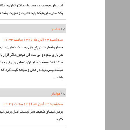
امیدواریم مجموعه مس با حداکثر توان و امکا
یکدستی داریم که باید حمایت و تقویت بشه تا
7)
هاشم
سه‌شنبه 23 آبان ماه 1396 ساعت 11:33
همش شعار ، الان پنج بازی هست که این سایت ف
هر بازی تیم دو الی سه گل میخوره.اگر قرار ب
مانند نفت مسجد سلیمان ، نساجی ، برق جدید و
میشه.پس باید در عمل و نتیجه ثابت کرد که 
باشد.
8)
هوادار
سه‌شنبه 23 آبان ماه 1396 ساعت 12:29
بردن تیمهای ضعیف هنر نیست اصل بردن تیمها
کنیم