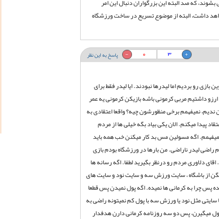
بشوند، که صد البته این بزرگواران دنبال این امر
اهد داشت، البته از موضوع تسریع در ساخت ورزشگاه
0
3
پاسخ به این نظر
بازی رو بردیم اما لیدرها نبودند. ایا لیدر فقط برای
 ارزو داشتیم مربی کرمونی باشه بازیکن کرمونی یه عمر
 ندیم، نمیفهمم برخی منظورشون چیه؟ واقعا اعتقادی به
قاد پیدا میکنم. الان یکی بیاد بگه خیلی ها از مردم
نمیفهمم. اگه مسولین مس بد کار میکنن خب همه باید
راضی لیدر ناراضی. من بارها در ورزشگاه بودم بازی
قای دلاوری مردم رو درنظر بگیرید لطفا. اگه رسانه ها
یگن از باشگاه ، سایت ورزش سه و سایت نود و سایت های
یده پس چرا به کرمانی ها نمیده. اگه پول نمیدن پس قطعا
ا سایتی مثل نود یا ورزش سه با پول کم نمیتونه راضی به
ا پول میگیرن، پس دو سه روزنامه کرمانی دارن هدفدار