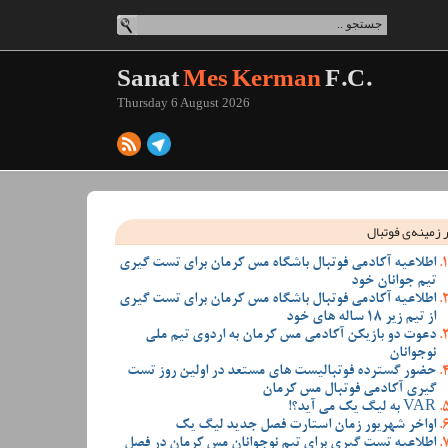
Sanat
Mes Kerman
F.C.
Thursday 6 August 2026
 زمینه‌ی فوتبال
اطلاعیه آکادمی فوتبال باشگاه مس کرمان برای تست گیری
تیم جوانان خود
اطلاعیه آکادمی فوتبال باشگاه مس کرمان برای تست گیری
از تیم زیر 18 ساله های خود
دعوت دو بازیکن آکادمی مس کرمان به اردوی تیم ملی
نوجوانان
حضور گسترده فوتبالیست های مستعد در اولین روز تست
گیری آکادمی فوتبال مس کرمان
VAR به لیگ یک می آید؟!
اواخر شهریور زمان استارت فصل جدید لیگ یک
اطلاعیه تست گیری برای تیم نوجوانان مس کرمان در فصل