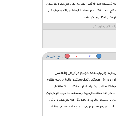
دم شنیدم احمداقا گفتن تمان بازیکن های مورد نظرشون
١٠٠درصد گرفتن پس احمداقا الان در خصوص دفاع تیم با ١٢گل خورده پاسخگو باشین اگه هم بازیکن
ونوقت باشگاه جوابگو باشه
انندگان به این نظر ::
0
4
پاسخ به این نظر
داره . ولی باید همه بدونیم در کرمان واقعا مس
 اداره ورزش هیچکس کمک نمیکنه. واقعا این تیم مظلوم
 و لطفا اصلا به برخی افراد توجه نکنین. نکنه انتطار
د کار کنه مخالف داره چه برسه شما که خوب کار کردین
رسن. راستی اون اقای روزنامه نگار هم توی عصرورزش
گیر. نون حروم نبر برای زن و بچه ات. مخالفی مخالفت