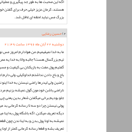
اگه این صحبت ها به طور جد پیگیری و عملیاتی 
هستند، کرمان عزیز خیلی حرف برای گفتن خو
بزرگ مس نباید لحظه ای غافل شد.
2)
حسین رضایی
دوشنبه 22 آبان ماه 1396 ساعت 21:49
ما به خدا نمیفهمیم.من هوادارم امروز مس نوین 
تیم بزرگسال هست؟ جالبه والا به خدا یه عمر
گفتیم پول مفت به بازیکنان بی کیفیت و مسن
باج و باج دادن نداشتم خداوکیلی، ولی دارم اعت
راضین ولی لیدرها راضی نیستن به خدا اینو 
ناراضی باشن خودمون گول نمیشه بزنیم مردم 
جلو بودیم برخی میگفتن شعار بدین یعنی چی. ا
پولی نیستن چرا دو سه تا رسانه کرمانی بد م
دیگه تعریف میکنن. اگه باشگاه پول به اینا م
نمیشه به اونا پول بدن و به اینا ندن چون قطع
تعریف بشه و قطعا رسانه کرمانی کمتر از اون