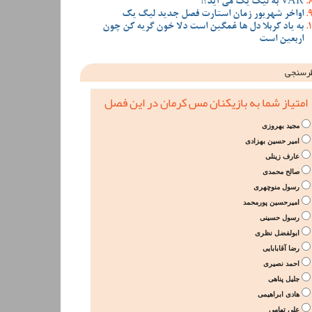
VAR به لیگ یک می آید؟!
اواخر شهریور زمان استارت فصل جدید لیگ یک
به یاد کربلا دل ها غمگین است دلا خون گریه کن چون
اربعین است
رسنجی
امتیاز شما به بازیکنان مس کرمان در این فصل
مجید بهروزی
امیر حسین بهزادی
عارف زینلی
صالح محمدی
رسول منوچهری
امیرحسین پورمحمد
رسول حسینی
ابولفضل نظری
رضا آقابابایی
احمد نصیری
جلیل پناهی
هادی ابراهیمی
علی تهامی