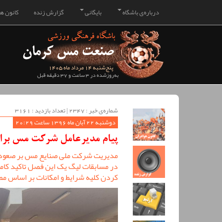
درباره‌ی باشگاه
بایگانی
گزارش زنده
کانون هو
پنج‌شنبه 14 مرداد ماه 1405
به‌روزشده در 3 ساعت و 37 دقیقه قبل
شماره‌ی خبر : ‌2347 | تعداد بازدید : 3161
دوشنبه 22 آبان ماه 1396 ساعت 20:29
پیام مدیرعامل شرکت مس برای
مدیریت شرکت ملی صنایع مس بر صعود ت
در مسابقات لیگ یک این فصل تاکید کامل
کردن کلیه شرایط و امکانات بر اساس مص