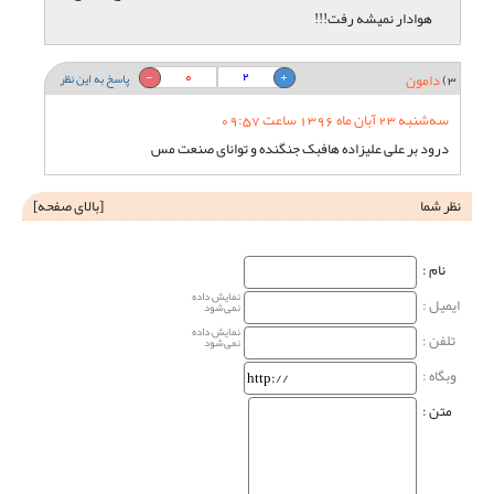
هوادار نمیشه رفت!!!
0
2
3)
دامون
پاسخ به این نظر
سه‌شنبه 23 آبان ماه 1396 ساعت 09:57
درود بر علی علیزاده هافبک جنگنده و توانای صنعت مس
نظر شما
[
بالای صفحه
]
نام‌ :
نمایش داده
ایمیل :
نمی‌شود
نمایش داده
تلفن :
نمی‌شود
وبگاه‌ :
متن :