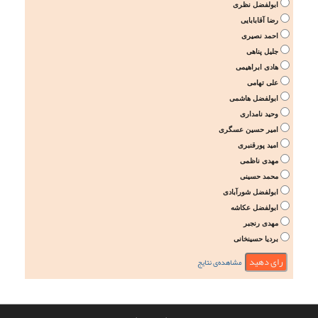
ابولفضل نظری
رضا آقابابایی
احمد نصیری
جلیل پناهی
هادی ابراهیمی
علی تهامی
ابولفضل هاشمی
وحید نامداری
امیر حسین عسگری
امید پورقنبری
مهدی ناظمی
محمد حسینی
ابولفضل شورآبادی
ابولفضل عکاشه
مهدی رنجبر
بردیا حسینخانی
مشاهده‌ی نتایج