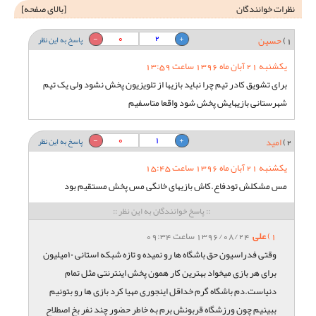
نظرات خوانندگان
[
بالای صفحه
]
0
2
1)
حسین
پاسخ به این نظر
یکشنبه 21 آبان ماه 1396 ساعت 13:59
برای تشویق کادر تیم چرا نباید بازیها از تلویزیون پخش نشود ولی یک تیم
شهرستانی بازیهایش پخش شود واقعا متاسفیم
0
1
2)
امید
پاسخ به این نظر
یکشنبه 21 آبان ماه 1396 ساعت 15:45
مس مشکلش تودفاع.کاش بازیهای خانگی مس پخش مستقیم بود
:: پاسخ خوانندگان به این نظر ::
1)
علی
1396/08/24 ساعت 09:34
وقتی فدراسیون حق باشگاه ها رو نمیده و تازه شبکه استانی ١٠میلیون
برای هر بازی میخواد بهترین کار همون پخش اینترنتی مثل تمام
دنیاست.دم باشگاه گرم خداقل اینجوری مهیا کرد بازی ها رو بتونیم
ببینیم چون ورزشگاه قربونش برم به خاطر حضور چند نفر بخ اصطلاح