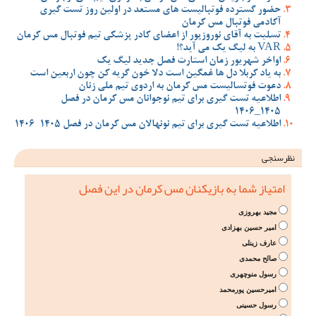
حضور گسترده فوتبالیست های مستعد در اولین روز تست گیری
آکادمی فوتبال مس کرمان
تسلیت به آقای نوروزپور از اعضای کادر پزشکی تیم فوتبال مس کرمان
VAR به لیگ یک می آید؟!
اواخر شهریور زمان استارت فصل جدید لیگ یک
به یاد کربلا دل ها غمگین است دلا خون گریه کن چون اربعین است
دعوت فوتسالیست مس کرمان به اردوی تیم ملی زنان
اطلاعیه تست گیری برای تیم نوجوانان مس کرمان در فصل
1405_1406
اطلاعیه تست گیری برای تیم نونهالان مس کرمان در فصل 1405-1406
نظرسنجی
امتیاز شما به بازیکنان مس کرمان در این فصل
مجید بهروزی
امیر حسین بهزادی
عارف زینلی
صالح محمدی
رسول منوچهری
امیرحسین پورمحمد
رسول حسینی