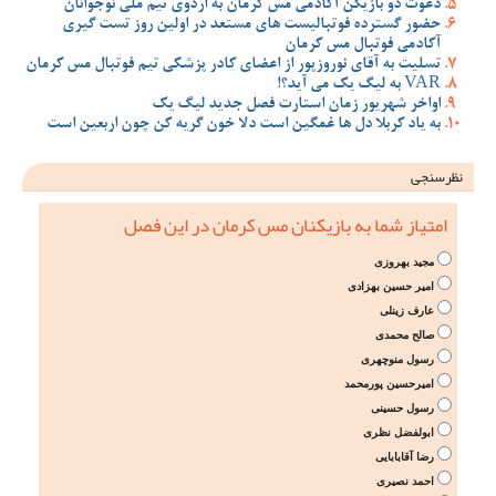
دعوت دو بازیکن آکادمی مس کرمان به اردوی تیم ملی نوجوانان
حضور گسترده فوتبالیست های مستعد در اولین روز تست گیری
آکادمی فوتبال مس کرمان
تسلیت به آقای نوروزپور از اعضای کادر پزشکی تیم فوتبال مس کرمان
VAR به لیگ یک می آید؟!
اواخر شهریور زمان استارت فصل جدید لیگ یک
به یاد کربلا دل ها غمگین است دلا خون گریه کن چون اربعین است
نظرسنجی
امتیاز شما به بازیکنان مس کرمان در این فصل
مجید بهروزی
امیر حسین بهزادی
عارف زینلی
صالح محمدی
رسول منوچهری
امیرحسین پورمحمد
رسول حسینی
ابولفضل نظری
رضا آقابابایی
احمد نصیری