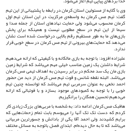
خدا بردهای پیاپی تیم آغاز می‌شود.
وی با گلایه از مسئولین استان کرمان در رابطه با پشتیبانی از این تیم
گفت: تیم مس کرمان به واسطه‌ی مرکزیت در این استان تیم اول
کرمان محسوب می‌شود ولی حمایت نهادهای استان از جمله صدا و
سیما از این تیم در سطح مطلوبی نیست و همینکه برای پخش
بازی‌های ما به طور مستقیم رقم بالایی درخواست شده است نشان
می‌دهد که حمایت‌های بیرونی از تیم مس کرمان در سطح خوبی قرار
ندارد.
علیزاده افزود: با توجه به بازی مالکانه و با کیفیتی که ارائه می‌دهیم
شرایط داشتن یک زمین مناسب خیلی مهم می‌باشد که شرایط زمین
بازی مان یک سد محکم در برابر رسیدن به اهداف تیمی مس کرمان
می‌باشد. البته نقطه شانس و قوت تیم مس کرمان از دید من حضور
احمد نخعی به عنوان سرمربی تیم می‌باشد که توانسته چنین تیم
خوبی را با توجه به کمبودهای موجود بسازد و با فوتبالی که ارائه
می‌دهیم تحسین همگان را برانگیزیم.
هافبک مس کرمان ادامه داد: به شخصه با مربی‌های بزرگ زیادی کار
کردم که دست تک تک آنها را می‌بوسم بابت تمام زحمات‌هایی که
برایم کشیدند ولی احمد آقا یکی از بادانش و جسورترین مربیانی
می‌باشد که تا به حال دیده‌ام. ابتدای فصل باتوجه به مسائل مختلف