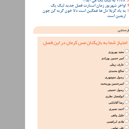
VAR به لیگ یک می آید؟!
اواخر شهریور زمان استارت فصل جدید لیگ یک
به یاد کربلا دل ها غمگین است دلا خون گریه کن چون
اربعین است
رسنجی
امتیاز شما به بازیکنان مس کرمان در این فصل
مجید بهروزی
امیر حسین بهزادی
عارف زینلی
صالح محمدی
رسول منوچهری
امیرحسین پورمحمد
رسول حسینی
ابولفضل نظری
رضا آقابابایی
احمد نصیری
جلیل پناهی
هادی ابراهیمی
علی تهامی