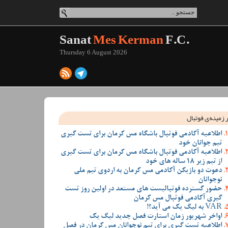
Sanat
Mes Kerman
F.C.
Thursday 6 August 2026
 زمینه‌ی فوتبال
اطلاعیه آکادمی فوتبال باشگاه مس کرمان برای تست گیری
تیم جوانان خود
اطلاعیه آکادمی فوتبال باشگاه مس کرمان برای تست گیری
از تیم زیر 18 ساله های خود
دعوت دو بازیکن آکادمی مس کرمان به اردوی تیم ملی
نوجوانان
حضور گسترده فوتبالیست های مستعد در اولین روز تست
گیری آکادمی فوتبال مس کرمان
VAR به لیگ یک می آید؟!
اواخر شهریور زمان استارت فصل جدید لیگ یک
اطلاعیه تست گیری برای تیم نوجوانان مس کرمان در فصل