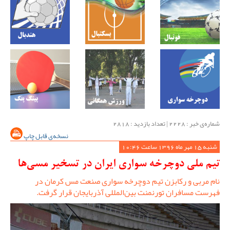
شماره‌ی خبر : ‌2228 | تعداد بازدید : 2818
نسخه‌ی قابل چاپ
شنبه 15 مهر ماه 1396 ساعت 10:46
تیم ملی دوچرخه سواری ایران در تسخیر مسی‌ها
نام مربی و رکابزن تیم دوچرخه سواری صنعت مس کرمان در
فهرست مسافران تورنمنت بین‌المللی آذربایجان قرار گرفت.