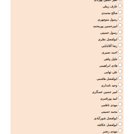
عارف زینلی
صالح محمدی
رسول منوچهری
امیرحسین پورمحمد
رسول حسینی
ابولفضل نظری
رضا آقابابایی
احمد نصیری
جلیل پناهی
هادی ابراهیمی
علی تهامی
ابولفضل هاشمی
وحید نامداری
امیر حسین عسگری
امید پورقنبری
مهدی ناظمی
محمد حسینی
ابولفضل شورآبادی
ابولفضل عکاشه
مهدی رنجبر