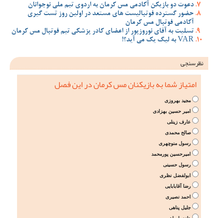
دعوت دو بازیکن آکادمی مس کرمان به اردوی تیم ملی نوجوانان
حضور گسترده فوتبالیست های مستعد در اولین روز تست گیری
آکادمی فوتبال مس کرمان
تسلیت به آقای نوروزپور از اعضای کادر پزشکی تیم فوتبال مس کرمان
VAR به لیگ یک می آید؟!
نظرسنجی
امتیاز شما به بازیکنان مس کرمان در این فصل
مجید بهروزی
امیر حسین بهزادی
عارف زینلی
صالح محمدی
رسول منوچهری
امیرحسین پورمحمد
رسول حسینی
ابولفضل نظری
رضا آقابابایی
احمد نصیری
جلیل پناهی