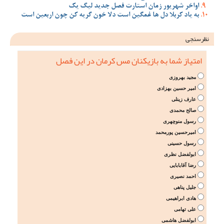
اواخر شهریور زمان استارت فصل جدید لیگ یک
به یاد کربلا دل ها غمگین است دلا خون گریه کن چون اربعین است
نظرسنجی
امتیاز شما به بازیکنان مس کرمان در این فصل
مجید بهروزی
امیر حسین بهزادی
عارف زینلی
صالح محمدی
رسول منوچهری
امیرحسین پورمحمد
رسول حسینی
ابولفضل نظری
رضا آقابابایی
احمد نصیری
جلیل پناهی
هادی ابراهیمی
علی تهامی
ابولفضل هاشمی