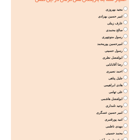
مجید بهروزی
امیر حسین بهزادی
عارف زینلی
صالح محمدی
رسول منوچهری
امیرحسین پورمحمد
رسول حسینی
ابولفضل نظری
رضا آقابابایی
احمد نصیری
جلیل پناهی
هادی ابراهیمی
علی تهامی
ابولفضل هاشمی
وحید نامداری
امیر حسین عسگری
امید پورقنبری
مهدی ناظمی
محمد حسینی