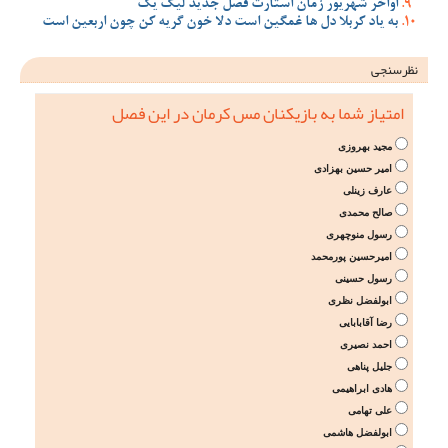
اواخر شهریور زمان استارت فصل جدید لیگ یک
به یاد کربلا دل ها غمگین است دلا خون گریه کن چون اربعین است
نظرسنجی
امتیاز شما به بازیکنان مس کرمان در این فصل
مجید بهروزی
امیر حسین بهزادی
عارف زینلی
صالح محمدی
رسول منوچهری
امیرحسین پورمحمد
رسول حسینی
ابولفضل نظری
رضا آقابابایی
احمد نصیری
جلیل پناهی
هادی ابراهیمی
علی تهامی
ابولفضل هاشمی