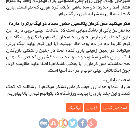
سیرجان بودم، چون روی چمن مصنوعی بازی میکردم واقعا به کمرم
فشار آمد و حدودا دو سه ماهی اذیتم کرد طوری که نتوانستم بازی
کنم البته الان به شرایط قبل بازگشتهام.
فکر میکنید مس کرمان پتانسیل حضور مجدد در لیگ برتر را دارد؟
به نظر من یکی از باشگاههایی است که امکانات خیلی خوبی دارد. این
بازی که ما برابر پارس جنوبی به میدان رفتیم، رختکن ورزشگاه این
تیم تقریبا ده در ده بود. حالا ببینید آیا این تیم بیاید لیگ برتر،
میتواند در چنین زمینی بازی کند؟ اصلا در چنین رختکنی بازیکنان
لیگ برتری حاضر میشوند و میتوانند بیایند؟ شهری که حتی یک هتل
هم نداشت. مس کرمان را با بعضی باشگاهها اصلا نباید مقایسه کرد،
چون امکاناتش خیلی خوب و در حد آسیا است.
صحبت پایانی...
من از شما و هوادارن خوب کرمانی تشکر میکنم. ان شاالله که کمک
کنند و این چند بازی را بیایند ورزشگاه که بتوانیم تیم را بالا بیاوریم.
اسماعیل کیانی
فوتبال
لیگ یک