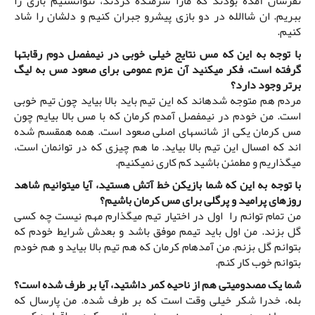
نفرشان آمده بودند که مارا شرمنده کردند، نتوانستیم بازی را
ببریم. ان شاالله در دو بازی پیشرو جبران کنیم و دلشان را شاد
کنیم.
با توجه به این که مس نتایج خیلی خوبی در نیمفصل دوم رقابتها
گرفته است، فکر میکنید آن عزم عمومی برای صعود مس به لیگ
برتر وجود دارد؟
مردم هم متوجه شدهاند که این تیم باید بالا بیاید چون تیم خوبی
است. من خودم در نیمفصل آمدم کرمان که با مس بالا بیایم چون
مس کرمان یکی از شانسهای اصلی صعود است. همه همقسم شده
اند که امسال این تیم بالا بیاید. ما هم چیزی که در توانمان است،
میگذاریم و مطمئن باشید کم کاری نمیکنیم.
با توجه به این که شما بازیکن خط آتش هستید، آیا میتوانیم شاهد
روزهای پرامید و پرگلی برای مس کرمان باشیم؟
من تمام توانم را اول در اختیار تیم میگذارم مهم نیست چه کسی
گل بزند. من اول باید تیمم موفق باشد و بعدش شرایط خودم که
بتوانم گل بزنم. من آمدهام کرمان که هم تیم بالا بیاید و هم خودم
بتوانم خوب کار کنم.
شما یک مصدومیتی هم از ناحیه کمر داشتید، آیا بر طرف شده است؟
بله، خدرا شکر خیلی وقت است که بر طرف شده. من پارسال که