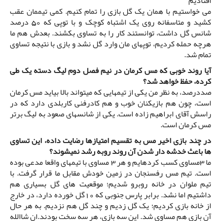
افتادیم
می خواستیم با همان یک گل بازی را تمام کنیم. کمی تیممان عقب
کشید و متاسفانه روی یک اشتباه کوچک و با توپی که 50 درصد
شانس گل داشت، توانستند کار را به تساوی بکشند. بعدش هم ما
هرچه حمله کردیم، توپهای مان وارد گل نشد و بازی با نتیجه تساوی
تمام شد.
آیا روند خوبی که مس کرمان در نیم فصل دوم لیگ دسته یک طی
کرده، حفظ خواهد شد؟
صددرصد، به نظر من یکی از تیمهایی که میتواند بالا بیاید مس کرمان
است، چون هم بازیکنان خوب و هم کادرفنی کاربلدی دارد که در
راسش آقای ابراهیم زاده است. یکی از شانسهای صعود به لیگ برتر
مس کرمان است.
در چند بازی اخیر مس به تقسیم امتیازها رضایت داده، این تساوی
ها باعث خدشه دار شدن آن روند روبه رشد نمیشوند؟
ما 3مساوی کسب کردهایم و هر 3 مساوی با تیمهای واقعا مدعی بوده
است. تیم مس رفسنجان در زمین خودش مقابل ما قرار گرفت. با
تیم ملوان در خانه روبرو شدیم؛ موقعیت های گل بسیاری هم
داشتیم اما نشد. برابر پارس جنوبی که 10گل خورده دارد، در خارج
از خانه بازی کردیم؛ یک گل زدیم و چند گل هم نزدیم. به هر حال
آن بازی هم مساوی شد. این سه بازی، هر سه سخت بودند.ان شاالله