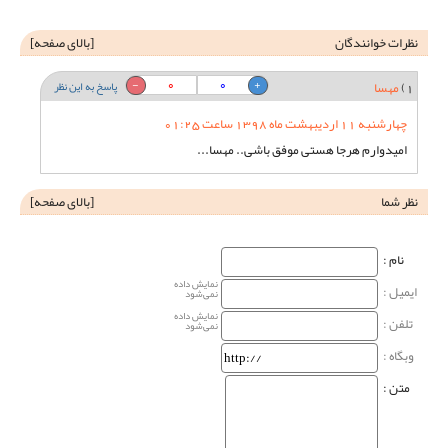
نظرات خوانندگان
[
بالای صفحه
]
0
0
1)
مهسا
پاسخ به این نظر
چهارشنبه 11 اردیبهشت ماه 1398 ساعت 01:25
امیدوارم هرجا هستی موفق باشی.. مهسا...
نظر شما
[
بالای صفحه
]
نام‌ :
نمایش داده
ایمیل :
نمی‌شود
نمایش داده
تلفن :
نمی‌شود
وبگاه‌ :
متن :