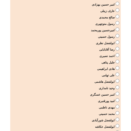
امیر حسین بهزادی
عارف زینلی
صالح محمدی
رسول منوچهری
امیرحسین پورمحمد
رسول حسینی
ابولفضل نظری
رضا آقابابایی
احمد نصیری
جلیل پناهی
هادی ابراهیمی
علی تهامی
ابولفضل هاشمی
وحید نامداری
امیر حسین عسگری
امید پورقنبری
مهدی ناظمی
محمد حسینی
ابولفضل شورآبادی
ابولفضل عکاشه