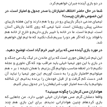
در دو بازی آینده جبران خواهیم کرد.
شما در حال حاضر اختلاف امتیازتان با صدر جدول 5 امتیاز است، در
این خصوص نظرتان چیست؟
تیمهای مدعی دیگر بازیهای رو در رو با هم دارند و این هفته بازیهای
سختی پیش رویشان است. تنها تیمی که روی کاغذ بازیاش آسان
است، تیم ما است. ما در خانه با خیبر بازی داریم و خارج از خانه هم
با فولاد یزد که اگر هر دو را ببریم شک نکنید که ما تیم اول خواهیم
شد.
در مورد بازی آینده مس که برابر خیبر خرم آباد است، توضیح دهید.
این تیم شرایطش جوری است که برای ماندن در لیگ یک می جنگد و
در بازی با این جور تیمها خیلی باید مراقب بود که گل نخوری و عجله
نکنیم تا در لحظه مناسب بتوانیم گل بزنیم. با همان نتیجه 1 بر 0 هم
میتوانیم 3امتیاز بازی را به دست آوریم. این جور تیمها را نباید آن
قدر دست کم گرفت و از قبل خودمان را برنده بدانیم. ان شاالله
بتوانیم با یک سه امتیاز خوب شرایطمان را در جدول بهتر کنیم.
هواداران مس کرمان را چگونه میبینید؟
واقعا دمشان گرم. مس هواداران خیلی خوبی دارد. من جاهایی که
بازی کردهام چنین هوادارانی ندیدم. برای این بازی هم چند