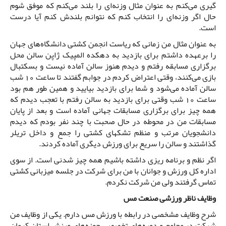
گیری می‌کنم به عنوان مثال وزنه‌ای را بلند می‌کنم که موفق شوم
حال اگر وزنه‌ای را انتخاب کنم که نتوانم بلندش کنم آیا درست
است.
به عنوان مثال من زمانی که ریاست انجمن کشتی دانشگاه‌های جهان
را برعهده داشتم برای بازدید به دهکده المپیک ژاپن سالن محل
برگزاری مسابقه رفتم و دیدم هنوز سالن آماده نیست و بسکتبال
بازی می‌کنند، وقتی اعتراض کردم در جوابم گفتند تا ساعت 10 شب
سالن آماده می‌شود و شما برای بازدید بیایید و همین طور هم بود
ساعت 10 شب وقتی برای بازدید به سالن رفتم با تعجب دیدم که
همه چیز برای برگزاری مسابقات جهانی آماده است و بعد از پایان
مسابقات من در محوطه در حال صحبت با چند نفر بودم که دیدم
دانشجویان مرتب و منظم تشکهای کشتی را جمع و داخل تریلر
گذاشتند و سالن را سریع برای ورزش دیگری آماده کردند.
اگر نظم و برنامه ریزی داشته باشیم همه چیز شدنی است. از سوی
اداره کل ورزش و جوانان با من برای شرکت در جلسه میزبانی کشتی
تماس گرفتند ولی من شرکت نکردم.
وظایف ناظر ورزشی صنعت مس
شرح وظایف مشخصی در رابطه با ورزش مس دارم. یکی از وظایف من
شرکت در مجامع و دوره‌های تخصصی حوزه‌های ورزش استان کرمان