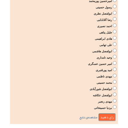
امیرحسین پورمحمد
رسول حسینی
ابولفضل نظری
رضا آقابابایی
احمد نصیری
جلیل پناهی
هادی ابراهیمی
علی تهامی
ابولفضل هاشمی
وحید نامداری
امیر حسین عسگری
امید پورقنبری
مهدی ناظمی
محمد حسینی
ابولفضل شورآبادی
ابولفضل عکاشه
مهدی رنجبر
بردیا حسینخانی
مشاهده‌ی نتایج