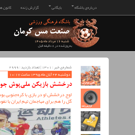
درباره‌ی باشگاه
بایگانی
گزارش زنده
کانون هو
شنبه 16 مرداد ماه 1405
به‌روزشده در 8 دقیقه قبل
شماره‌ی خبر : ‌1301 | تعداد بازدید : 2999
دوشنبه 24 آبان ماه 1395 ساعت 10:17
درخشش بازیکن ملی‌پوش جوان
اوج درخشش او در بازی با کره‌جنوبی بود
گل را هم برای مهاجمان تیم ایران با نف