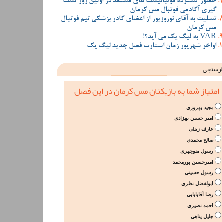
حضور گسترده فوتبالیست های مستعد در اولین روز تست
گیری آکادمی فوتبال مس کرمان
تسلیت به آقای نوروزپور از اعضای کادر پزشکی تیم فوتبال
مس کرمان
VAR به لیگ یک می آید؟!
اواخر شهریور زمان استارت فصل جدید لیگ یک
رسنجی
امتیاز شما به بازیکنان مس کرمان در این فصل
مجید بهروزی
امیر حسین بهزادی
عارف زینلی
صالح محمدی
رسول منوچهری
امیرحسین پورمحمد
رسول حسینی
ابولفضل نظری
رضا آقابابایی
احمد نصیری
جلیل پناهی