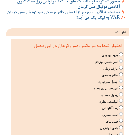
حضور گسترده فوتبالیست های مستعد در اولین روز تست گیری
آکادمی فوتبال مس کرمان
تسلیت به آقای نوروزپور از اعضای کادر پزشکی تیم فوتبال مس کرمان
VAR به لیگ یک می آید؟!
نظرسنجی
امتیاز شما به بازیکنان مس کرمان در این فصل
مجید بهروزی
امیر حسین بهزادی
عارف زینلی
صالح محمدی
رسول منوچهری
امیرحسین پورمحمد
رسول حسینی
ابولفضل نظری
رضا آقابابایی
احمد نصیری
جلیل پناهی
هادی ابراهیمی
علی تهامی