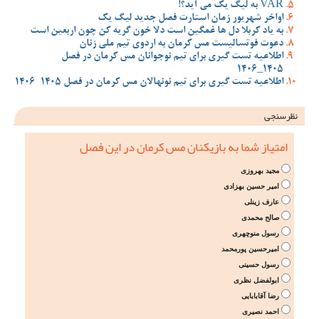
VAR به لیگ یک می آید؟!
اواخر شهریور زمان استارت فصل جدید لیگ یک
به یاد کربلا دل ها غمگین است دلا خون گریه کن چون اربعین است
دعوت فوتسالیست مس کرمان به اردوی تیم ملی زنان
اطلاعیه تست گیری برای تیم نوجوانان مس کرمان در فصل
1405_1406
اطلاعیه تست گیری برای تیم نونهالان مس کرمان در فصل 1405-1406
نظرسنجی
امتیاز شما به بازیکنان مس کرمان در این فصل
مجید بهروزی
امیر حسین بهزادی
عارف زینلی
صالح محمدی
رسول منوچهری
امیرحسین پورمحمد
رسول حسینی
ابولفضل نظری
رضا آقابابایی
احمد نصیری