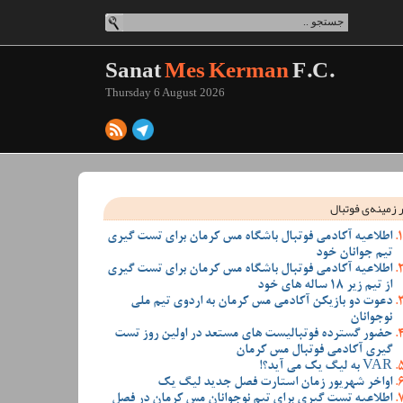
Sanat
Mes Kerman
F.C.
Thursday 6 August 2026
 زمینه‌ی فوتبال
اطلاعیه آکادمی فوتبال باشگاه مس کرمان برای تست گیری
تیم جوانان خود
اطلاعیه آکادمی فوتبال باشگاه مس کرمان برای تست گیری
از تیم زیر 18 ساله های خود
دعوت دو بازیکن آکادمی مس کرمان به اردوی تیم ملی
نوجوانان
حضور گسترده فوتبالیست های مستعد در اولین روز تست
گیری آکادمی فوتبال مس کرمان
VAR به لیگ یک می آید؟!
اواخر شهریور زمان استارت فصل جدید لیگ یک
اطلاعیه تست گیری برای تیم نوجوانان مس کرمان در فصل