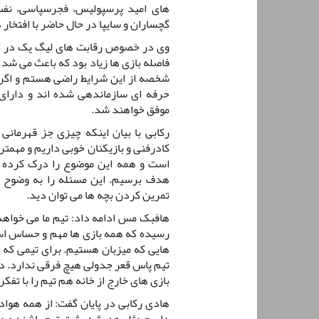
های امید پرسپولیس، فجرسپاسی، نفت 
گچساران و سایپا در حال حاضر با افتخ
وی در خصوص رقابت های لیگ یک در ای
فاصله بازی ها زیاد بود که باعث می شد 
شخصه از این شرایط راضی هستم و اگر 
حرفه ای سازماندهی شده اند و دارای 
موفق خواهند شد.
رکابی با بیان اینکه چیزی جز قهرمان
کادرفنی و بازیکنان خوبی داریم و مهمتر
است و همه این موضوع را درک کرده ان
هدف برسیم. این مسئله را به وضوح د
تمرین کردن بچه ها می توان دید.
هافبک مس ادامه داد: تیم ما می خواهد
رسیده که همه بازی ها مهم و حساس است
هایی که میزبان هستیم. برای تیمی که
تیم پاس قعر جدولی هیچ فرقی ندارد. در
بازی های خارج از خانه هم تیم را با تفک
هادی رکابی در پایان گفت: از همه هوا
داریم مثل همیشه پشت تیم باشند و ما 