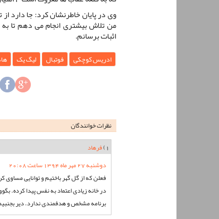
وی در پایان خاطرنشان کرد: جا دارد از
من تلاش بیشتری انجام می دهم تا به ا
اثبات برسانم.
ادریس کوچکی
فوتبال
لیگ یک
هاد
نظرات خوانندگان
1)
فرهاد
دوشنبه 27 مهر ماه 1394 ساعت 20:08
فعلن که از گل گهر باختیم و توانایی مساوی کر
در خانه زیادی اعتماد به نفس پیدا کرده. بگوو
برنامه مشخص و هدفمندی ندارد. دیر بجنبیم ف