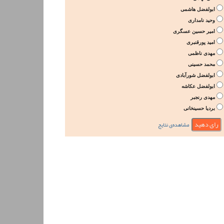
ابولفضل هاشمی
وحید نامداری
امیر حسین عسگری
امید پورقنبری
مهدی ناظمی
محمد حسینی
ابولفضل شورآبادی
ابولفضل عکاشه
مهدی رنجبر
بردیا حسینخانی
مشاهده‌ی نتایج