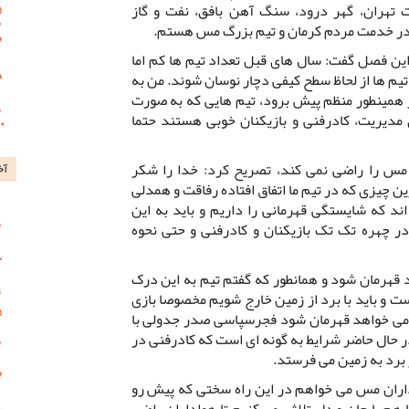
تهران، گهر درود، سنگ آهن بافق، نفت و گاز
ار در خدمت مردم کرمان و تیم بزرگ مس هستم.
ن فصل گفت: سال های قبل تعداد تیم ها کم اما
تیم ها از لحاظ سطح کیفی دچار نوسان شوند. من به
همینطور منظم پیش برود، تیم هایی که به صورت
مدیریت، کادرفنی و بازیکنان خوبی هستند حتما
ی مس را راضی نمی کند، تصریح کرد: خدا را شکر
آخ
ین چیزی که در تیم ما اتفاق افتاده رفاقت و همدلی
د که شایستگی قهرمانی را داریم و باید به این
ر چهره تک تک بازیکنان و کادرفنی و حتی نحوه
 قهرمان شود و همانطور که گفتم تیم به این درک
 و باید با برد از زمین خارج شویم مخصوصا بازی
 می خواهد قهرمان شود فجرسپاسی صدر جدولی با
 حال حاضر شرایط به گونه ای است که کادرفنی در
ر برد به زمین می فرستد.
داران مس می خواهم در این راه سختی که پیش رو
هم با جان و دل تلاش می کنیم تا هواداران راضی