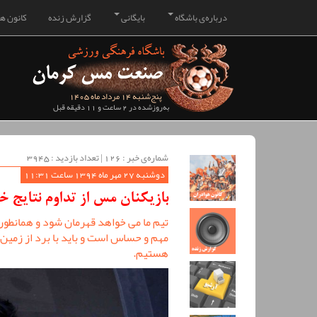
درباره‌ی باشگاه
بایگانی
گزارش زنده
کانون هو
پنج‌شنبه 14 مرداد ماه 1405
به‌روزشده در 2 ساعت و 11 دقیقه قبل
شماره‌ی خبر : ‌126 | تعداد بازدید : 3945
دوشنبه 27 مهر ماه 1394 ساعت 11:31
بازیکنان مس از تداوم نتایج 
تیم ما می خواهد قهرمان شود و همانطور
مهم و حساس است و باید با برد از زمین
هستیم.