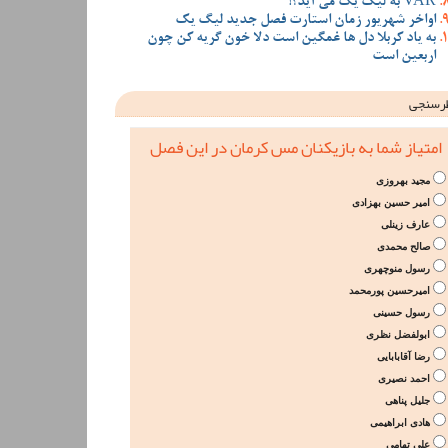
VAR به لیگ یک می آید؟!
اواخر شهریور زمان استارت فصل جدید لیگ یک
به یاد کربلا دل ها غمگین است دلا خون گریه کن چون
اربعین است
رسنجی
امتیاز شما به بازیکنان مس کرمان در این فصل
مجید بهروزی
امیر حسین بهزادی
عارف زینلی
صالح محمدی
رسول منوچهری
امیرحسین پورمحمد
رسول حسینی
ابولفضل نظری
رضا آقابابایی
احمد نصیری
جلیل پناهی
هادی ابراهیمی
علی تهامی