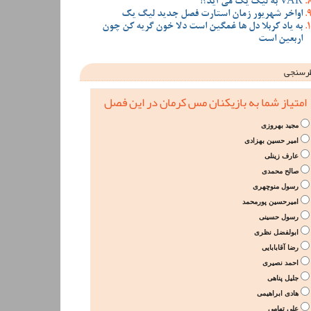
VAR به لیگ یک می آید؟!
اواخر شهریور زمان استارت فصل جدید لیگ یک
به یاد کربلا دل ها غمگین است دلا خون گریه کن چون
اربعین است
رسنجی
امتیاز شما به بازیکنان مس کرمان در این فصل
مجید بهروزی
امیر حسین بهزادی
عارف زینلی
صالح محمدی
رسول منوچهری
امیرحسین پورمحمد
رسول حسینی
ابولفضل نظری
رضا آقابابایی
احمد نصیری
جلیل پناهی
هادی ابراهیمی
علی تهامی