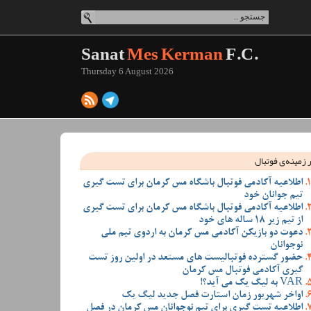
Sanat
Mes Kerman
F.C.
Thursday 6 August 2026
 زمینه‌ی فوتبال
اطلاعیه آکادمی فوتبال باشگاه مس کرمان برای تست گیری
تیم جوانان خود
اطلاعیه آکادمی فوتبال باشگاه مس کرمان برای تست گیری
از تیم زیر 18 ساله های خود
دعوت دو بازیکن آکادمی مس کرمان به اردوی تیم ملی
نوجوانان
حضور گسترده فوتبالیست های مستعد در اولین روز تست
گیری آکادمی فوتبال مس کرمان
VAR به لیگ یک می آید؟!
اواخر شهریور زمان استارت فصل جدید لیگ یک
اطلاعیه تست گیری برای تیم نوجوانان مس کرمان در فصل