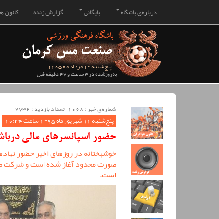
درباره‌ی باشگاه
بایگانی
گزارش زنده
کانون هو
پنج‌شنبه 14 مرداد ماه 1405
به‌روزشده در 3 ساعت و 47 دقیقه قبل
شماره‌ی خبر : ‌1068 | تعداد بازدید : 2732
پنج‌شنبه 11 شهریور ماه 1395 ساعت 10:34
حضور اسپانسرهای مالی درباش
خوشبختانه در روزهای اخیر حضور نهاده
صورت محدود آغاز شده است و شرکت صن
است.