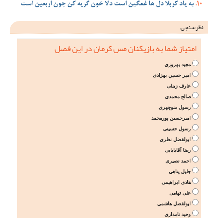
به یاد کربلا دل ها غمگین است دلا خون گریه کن چون اربعین است
نظرسنجی
امتیاز شما به بازیکنان مس کرمان در این فصل
مجید بهروزی
امیر حسین بهزادی
عارف زینلی
صالح محمدی
رسول منوچهری
امیرحسین پورمحمد
رسول حسینی
ابولفضل نظری
رضا آقابابایی
احمد نصیری
جلیل پناهی
هادی ابراهیمی
علی تهامی
ابولفضل هاشمی
وحید نامداری