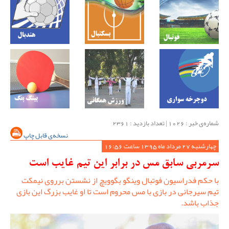
شماره‌ی خبر : ‌1026 | تعداد بازدید : 2361
نسخه‌ی قابل چاپ
چهارشنبه 27 مرداد ماه 1395 ساعت 16:56
سرمربی سابق مس در برابر این تیم غایب است
با حکم فدراسیون فوتبال وینگو بگوویچ از نشستن برروی نیمکت
تیم سیرجانی در بازی با مس محروم است تا او غایب بزرگ این بازی
جذاب باشد.