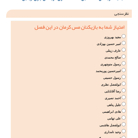
نظرسنجی
امتیاز شما به بازیکنان مس کرمان در این فصل
مجید بهروزی
امیر حسین بهزادی
عارف زینلی
صالح محمدی
رسول منوچهری
امیرحسین پورمحمد
رسول حسینی
ابولفضل نظری
رضا آقابابایی
احمد نصیری
جلیل پناهی
هادی ابراهیمی
علی تهامی
ابولفضل هاشمی
وحید نامداری