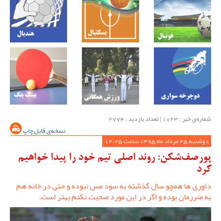
شماره‌ی خبر : ‌1023 | تعداد بازدید : 2774
نسخه‌ی قابل چاپ
دوشنبه 25 مرداد ماه 1395 ساعت 12:25
پورصف‌شکن: روند اصلی تیم خود را پیدا خواهیم
کرد
داوری ها همچو سال گذشته به سود مس نبوده و حتی در خانه هم
به ضررمان بوده و اگر در این مورد صحبت نکنم بهتر است.