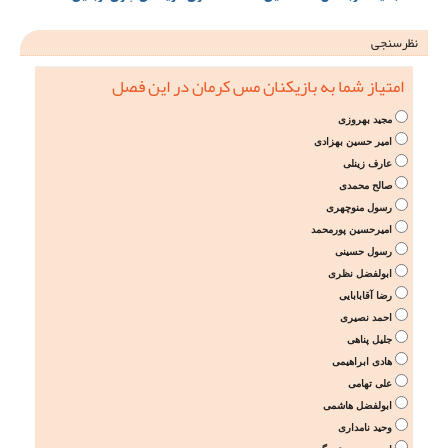
نظرسنجی
امتیاز شما به بازیکنان مس کرمان در این فصل
مجید بهروزی
امیر حسین بهزادی
عارف زینلی
صالح محمدی
رسول منوچهری
امیرحسین پورمحمد
رسول حسینی
ابولفضل نظری
رضا آقابابایی
احمد نصیری
جلیل پناهی
هادی ابراهیمی
علی تهامی
ابولفضل هاشمی
وحید نامداری