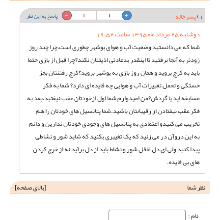
1
1
1)
پسرخاله
پاسخ به این نظر
دوشنبه 25 مرداد ماه 1395 ساعت 19:52
شما که می دانستید وضعیت آب و هوای بوشهر چطوری است،چرا چند روز
زودتر به آنجا نرفتید تا اینقدر بدعادتی اذیتتان نکند؟چرا قبل از بازی حتما
باید به کرج بروید و همان روز بازی به بوشهر بروید؟کرج رفتنتان بجز
خستگی و تحمل تغییرات آب و هوایی چه فایده ای دارد؟ شما به فکر
مسابقه اید یا گردش؟من امیدوارم شما اول ازخودتان عقب نیفتید،بعد به
فکر عقب نیفتادن از رقیبانتان باشید.شما پتانسیل های خودتان را هم
تخریب می کنیدو اعتمادی به پتانسیل های وجودی خودتان ندارین و دائم
به این دروآن در می زنید که یک تغییری بکنید که شاید شور و نشاطی
پیدا کنید ولی ای دل غافل شور و نشاط باید از دل برآید نه از خرج کردن
های بی فایده.
نظر شما
[
بالای صفحه
]
نام‌ :