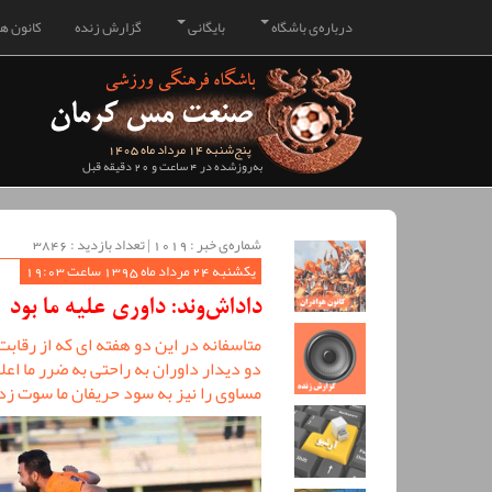
درباره‌ی باشگاه
بایگانی
گزارش زنده
کانون هو
پنج‌شنبه 14 مرداد ماه 1405
به‌روزشده در 4 ساعت و 20 دقیقه قبل
شماره‌ی خبر : ‌1019 | تعداد بازدید : 3846
یکشنبه 24 مرداد ماه 1395 ساعت 19:03
داداش‌وند: داوری علیه ما بود
متاسفانه در این دو هفته ای که از رقاب
دو دیدار داوران به راحتی به ضرر ما اعل
مساوی را نیز به سود حریفان ما سوت زده