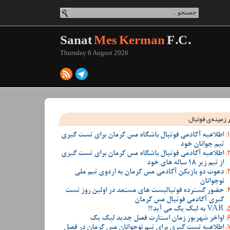
Sanat
Mes Kerman
F.C.
Thursday 6 August 2026
 زمینه‌ی فوتبال
اطلاعیه آکادمی فوتبال باشگاه مس کرمان برای تست گیری
تیم جوانان خود
اطلاعیه آکادمی فوتبال باشگاه مس کرمان برای تست گیری
از تیم زیر 18 ساله های خود
دعوت دو بازیکن آکادمی مس کرمان به اردوی تیم ملی
نوجوانان
حضور گسترده فوتبالیست های مستعد در اولین روز تست
گیری آکادمی فوتبال مس کرمان
VAR به لیگ یک می آید؟!
اواخر شهریور زمان استارت فصل جدید لیگ یک
اطلاعیه تست گیری برای تیم نوجوانان مس کرمان در فصل