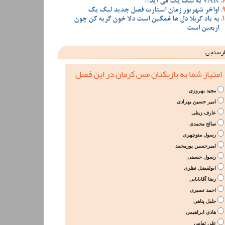
VAR به لیگ یک می آید؟!
اواخر شهریور زمان استارت فصل جدید لیگ یک
به یاد کربلا دل ها غمگین است دلا خون گریه کن چون
اربعین است
رسنجی
امتیاز شما به بازیکنان مس کرمان در این فصل
مجید بهروزی
امیر حسین بهزادی
عارف زینلی
صالح محمدی
رسول منوچهری
امیرحسین پورمحمد
رسول حسینی
ابولفضل نظری
رضا آقابابایی
احمد نصیری
جلیل پناهی
هادی ابراهیمی
علی تهامی