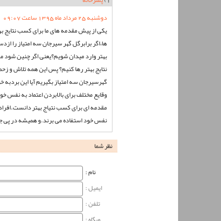
1)
پسرخاله
دوشنبه 25 مرداد ماه 1395 ساعت 09:07
یکی از پیش مقدمه های ما برای کسب نتایج بهت
ها،اگر برابرگل گهر سیرجان سه امتیاز را از
بهتر وارد میدان شویم؟یعنی اگر چنین شود م
نتایج بهتر رها کنیم؟ پس این همه تلاش و زح
گهرسیرجان سه امتیاز بگیریم آیا این بردبه خ
وقایع مختلف برای بالابردن اعتماد به نفس خود
مقدمه ای برای کسب نتیاج بهتر دانست.افراد
نفس خود استفاده می برند.و همیشه در پی ج
نظر شما
نام‌ :
ایمیل :
تلفن :
وبگاه‌ :