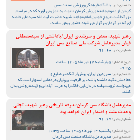
باشگاه فرهنگی ورزشی صنعت مس
خلاصه‌ی خبر :
کرمان از عموم جامعه ورزش کرمان دعوت به عمل می آورد که در مراسم
بزرگداشت عروج خونین امام مجاهد شهید حضرت آیت الله سیدعلی خامنه
ای که در کرمان برگزار می شود حضور بهم رسانند.
رهبر شهید، معدن و سربلندی ایران/یاداشتی از سیدمصطفی‌‌
فیض مدیرعامل شرکت ملی صنایع مس ایران
91168
شماره‌ی خبر :
چهارشنبه 17 تیر ماه 1405 ساعت
تاریخ انتشار :
09:35
سرزمین ایران، بیش از آنکه بر منابع و
خلاصه‌ی خبر :
معادنش تکیه داشته باشد، بر ظرفیت بی‌پایان مردمانی استوار است که
می‌توانند ثروت نهفته در دل این خاک را به عزت، آبادانی و آینده روشن بدل
کنند.
مدیرعامل باشگاه مس کرمان:بدرقه تاریخی رهبر شهید، تجلی
وحدت ملت و اقتدار ایران خواهد بود
91167
شماره‌ی خبر :
یکشنبه 14 تیر ماه 1405 ساعت 10:35
تاریخ انتشار :
مدیرعامل باشگاه صنعت مس کرمان
خلاصه‌ی خبر :