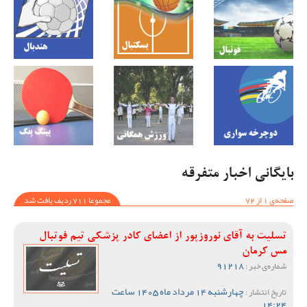
بایگانی اخبار متفرقه
صفحه‌ی 1 از 72
مجموعا 711 ردیف یافت شد
تسلیت به آقای نوروزپور از اعضای کادر پزشکی تیم فوتبال
مس کرمان
91218
شماره‌ی خبر :
چهارشنبه 14 مرداد ماه 1405 ساعت
تاریخ انتشار :
14:24