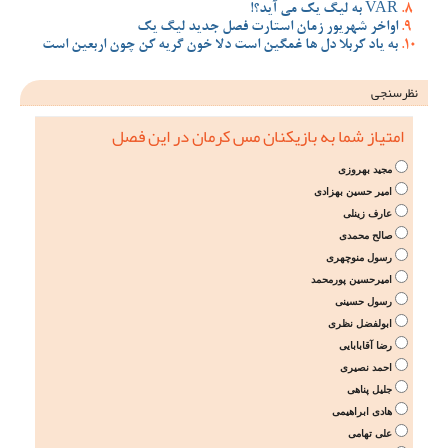
VAR به لیگ یک می آید؟!
اواخر شهریور زمان استارت فصل جدید لیگ یک
به یاد کربلا دل ها غمگین است دلا خون گریه کن چون اربعین است
نظرسنجی
امتیاز شما به بازیکنان مس کرمان در این فصل
مجید بهروزی
امیر حسین بهزادی
عارف زینلی
صالح محمدی
رسول منوچهری
امیرحسین پورمحمد
رسول حسینی
ابولفضل نظری
رضا آقابابایی
احمد نصیری
جلیل پناهی
هادی ابراهیمی
علی تهامی