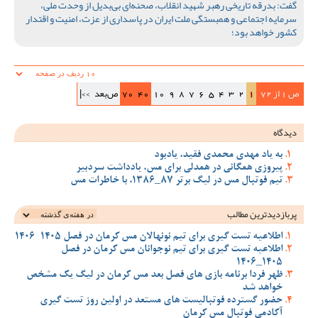
گفت: بدرقه تاریخی رهبر شهید انقلاب، صحنه‌ای بی‌بدیل از وحدت ملی،
سرمایه اجتماعی و همبستگی ملت ایران در پاسداری از عزت، امنیت و اقتدار
کشور خواهد بود؛
ص 1 از 72
1
2
3
4
5
6
7
8
9
10
40
70
ص‌بعد
>>|
دیدگاه
به یاد مهدی محمدی فقید، یادبود
پیروزی همگانی در همدلی برای مس، یادداشت سردبیر
تیم فوتبال مس در لیگ برتر 87_1386، با خاطرات مس
پربازدیدترین‌ مطالب
اطلاعیه تست گیری برای تیم نونهالان مس کرمان در فصل 1405-1406
اطلاعیه تست گیری برای تیم نوجوانان مس کرمان در فصل
1405_1406
ظهر فردا برنامه بازی های فصل بعد مس کرمان در لیگ یک مشخص
خواهد شد
حضور گسترده فوتبالیست های مستعد در اولین روز تست گیری
آکادمی فوتبال مس کرمان