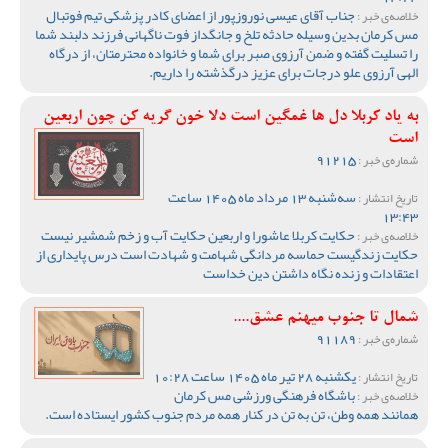
جناب آقای عیسی نوروزپور از اعضای کادر پزشکی تیم فوتبال
خلاصه‌ی خبر :
مس کرمان بدین وسیله حادثه تلخ و جانگداز فوت ناگهانی فرزند دلبند شما
را تسلیت گفته و ضمن آرزوی صبر برای شما و خانواده محترمتان، از درگاه
الهی آرزوی علو درجات برای عزیز درگذشته را داریم.
به یاد کربلا دل ها غمگین است دلا خون گریه کن چون اربعین
است
91215
شماره‌ی خبر :
سه‌شنبه 13 مرداد ماه 1405 ساعت
تاریخ انتشار :
13:43
حکایت کربلا عاشورا و اربعین حکایت آب و زخم شمشیر نیست
خلاصه‌ی خبر :
حکایت زندگیست حماسه مردانگی شهامت و شهادت است درس پایداری از
اعتقادات و زنده نگاه داشتن دین خداست
شمال تا جنوب میهنم عشق....
91189
شماره‌ی خبر :
یکشنبه 28 تیر ماه 1405 ساعت 10:28
تاریخ انتشار :
باشگاه فرهنگی ورزشی مس کرمان
خلاصه‌ی خبر :
همانند همه وطن، تن به تن در کنار همه مردم جنوب کشور ایستاده است.