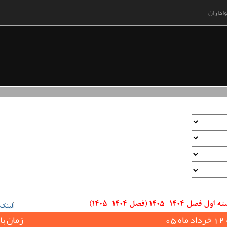
اداران
140 (فصل 1404-1405)
[
لینک
0
زمان با