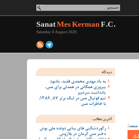
Sanat
Mes Kerman
F.C.
Saturday 8 August 2026
دیدگاه
به یاد مهدی محمدی فقید، یادبود
پیروزی همگانی در همدلی برای مس،
یادداشت سردبیر
تیم فوتبال مس در لیگ برتر 87_1386،
با خاطرات مس
آخرین مطالب
 صفحه
]
رکوردشکنی های پیاپی دونده ملی پوش
زی
دختر مس کرمان در بلاروس