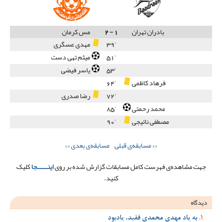
بادران تهران
1
-
2
مس کرمان
'39
مهدی عسگری
'51
میثم تهی دست
'53
یاسر فیضی
فرهاد کاظمی
'64
'72
رضا صدری
محمد رحمتی
'85
مصطفی نائیجی
'90
«« مسابقه‌ی قبلی
مسابقه‌ی بعدی »»
جهت مشاهده‌ی فهرست کامل مسابقات گزارش شده بر روی
اینـــــــجا
کلیک
کنید.
دیدگاه
به یاد مهدی محمدی فقید، یادبود