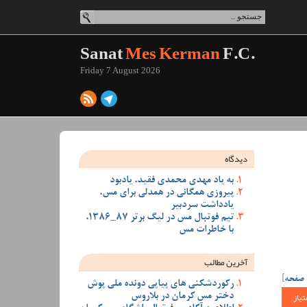
Sanat
Mes Kerman
F.C.
Friday 7 August 2026
دیدگاه
به یاد مهدی محمدی فقید، یادبود
پیروزی همگانی در همدلی برای مس،
یادداشت سردبیر
تیم فوتبال مس در لیگ برتر 87_1386،
با خاطرات مس
آخرین مطالب
 صفحه
]
رکوردشکنی های پیاپی دونده ملی پوش
تیاز
دختر مس کرمان در بلاروس