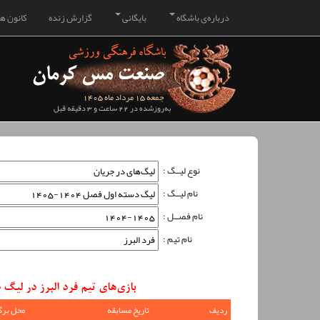
درباره‌ی باشگاه
بایگانی
گزارش زنده
کانون هو
جمعه 15 مرداد ماه 1405
به‌روزشده در 22 ساعت و 3 دقیقه قبل
نوع لیــگ :
نام لیــگ :
نام فصــل :
نام تیم :
بازی‌های تیم فرد البرز در لیگ دسته اول فصل 404
ردیف
تاریخ مسابقه
محل برگ