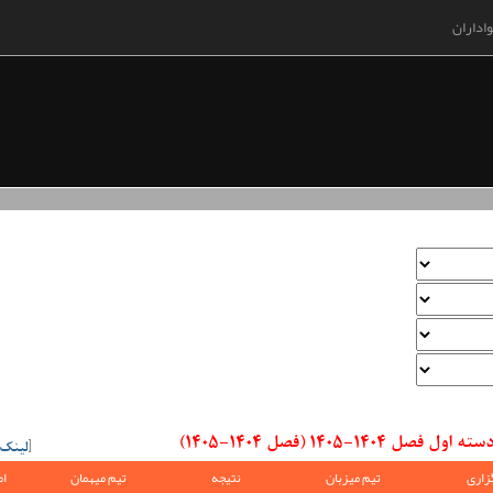
اداران
1-1405 (فصل 1404-1405)
[
لینک
زاری
تیم میزبان
نتیجه
تیم میهمان
ام