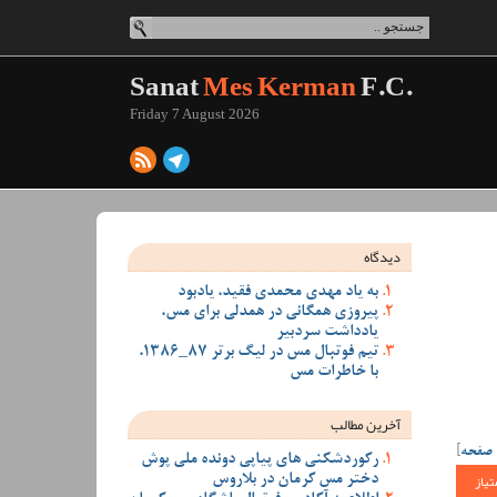
Sanat
Mes Kerman
F.C.
Friday 7 August 2026
دیدگاه
به یاد مهدی محمدی فقید، یادبود
پیروزی همگانی در همدلی برای مس،
یادداشت سردبیر
تیم فوتبال مس در لیگ برتر 87_1386،
با خاطرات مس
آخرین مطالب
 صفحه
]
رکوردشکنی های پیاپی دونده ملی پوش
تیاز
دختر مس کرمان در بلاروس