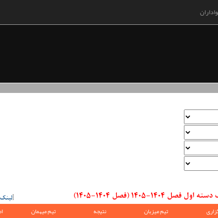
اداران
14-1405 (فصل 1404-1405)
[
لینک
زاری
تیم میزبان
نتیجه
تیم میهمان
ام