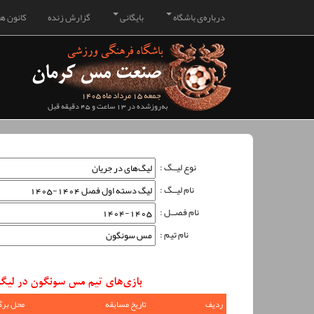
درباره‌ی باشگاه
بایگانی
گزارش زنده
کانون هو
جمعه 15 مرداد ماه 1405
به‌روزشده در 13 ساعت و 45 دقیقه قبل
نوع لیــگ :
نام لیــگ :
نام فصــل :
نام تیم :
بازی‌های تیم مس سونگون در لیگ دسته اول فصل 04
ردیف
تاریخ مسابقه
محل برگ