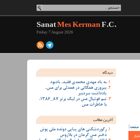
Sanat
Mes Kerman
F.C.
Friday 7 August 2026
دیدگاه
به یاد مهدی محمدی فقید، یادبود
پیروزی همگانی در همدلی برای مس،
یادداشت سردبیر
تیم فوتبال مس در لیگ برتر 87_1386،
با خاطرات مس
آخرین مطالب
 صفحه
]
رکوردشکنی های پیاپی دونده ملی پوش
تیاز
دختر مس کرمان در بلاروس