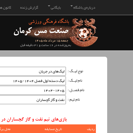
درباره‌ی باشگاه
بایگانی
گزارش زنده
کانون هو
جمعه 15 مرداد ماه 1405
به‌روزشده در 16 ساعت و 31 دقیقه قبل
نوع لیــگ :
نام لیــگ :
نام فصــل :
نام تیم :
بازی‌های تیم نفت و گاز گچساران در لیگ دسته اول ف
ردیف
تاریخ مسابقه
محل برگ