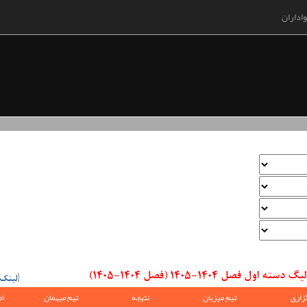
اداران
صل 1404-1405 (فصل 1404-1405)
[
لینک
زاری
تیم میزبان
نتیجه
تیم میهمان
ام