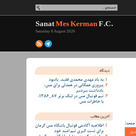
Sanat
Mes Kerman
F.C.
Saturday 8 August 2026
دیدگاه
به یاد مهدی محمدی فقید، یادبود
پیروزی همگانی در همدلی برای مس،
یادداشت سردبیر
تیم فوتبال مس در لیگ برتر 87_1386،
با خاطرات مس
آخرین مطالب
 صفحه
]
اطلاعیه آکادمی فوتبال باشگاه مس کرمان
تیاز
برای تست گیری تیم امید خود