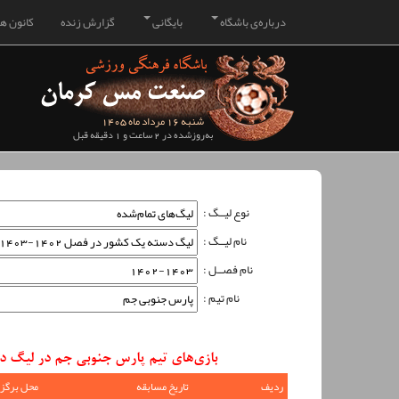
درباره‌ی باشگاه
بایگانی
گزارش زنده
کانون هو
شنبه 16 مرداد ماه 1405
به‌روزشده در 2 ساعت و 1 دقیقه قبل
نوع لیــگ :
نام لیــگ :
نام فصــل :
نام تیم :
بازی‌های تیم پارس جنوبی جم در لیگ دسته یک کشور در
ردیف
تاریخ مسابقه
محل برگزا