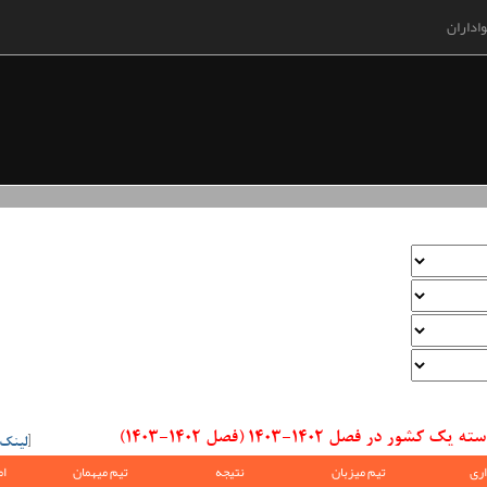
اداران
 فصل 1402-1403 (فصل 1402-1403)
[
لینک
ری
تیم میزبان
نتیجه
تیم میهمان
ام