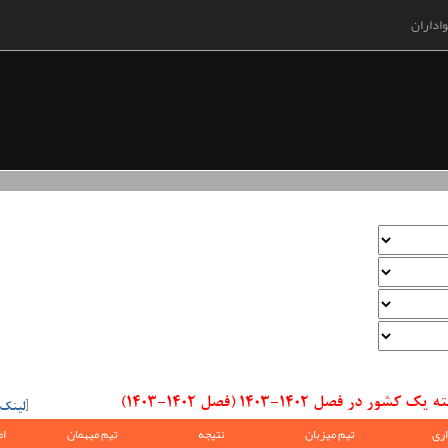
اداران
صل 1402-1403 (فصل 1402-1403)
[
لینک
ری
تیم میزبان
نتیجه
تیم میهمان
ام