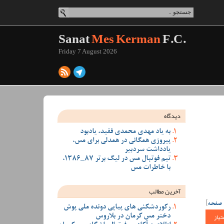
Sanat
Mes Kerman
F.C.
Friday 7 August 2026
دیدگاه
به یاد مهدی محمدی فقید، یادبود
پیروزی همگانی در همدلی برای مس،
یادداشت سردبیر
تیم فوتبال مس در لیگ برتر 87_1386،
با خاطرات مس
آخرین مطالب
 صفحه
]
رکوردشکنی های پیاپی دونده ملی پوش
تیاز
دختر مس کرمان در بلاروس