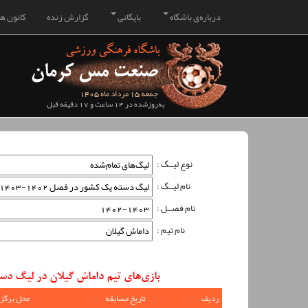
درباره‌ی باشگاه
بایگانی
گزارش زنده
کانون هو
جمعه 15 مرداد ماه 1405
به‌روزشده در 14 ساعت و 17 دقیقه قبل
نوع لیــگ :
نام لیــگ :
نام فصــل :
نام تیم :
بازی‌های تیم داماش گیلان در لیگ دسته یک کشور در ف
ردیف
تاریخ مسابقه
محل برگزا